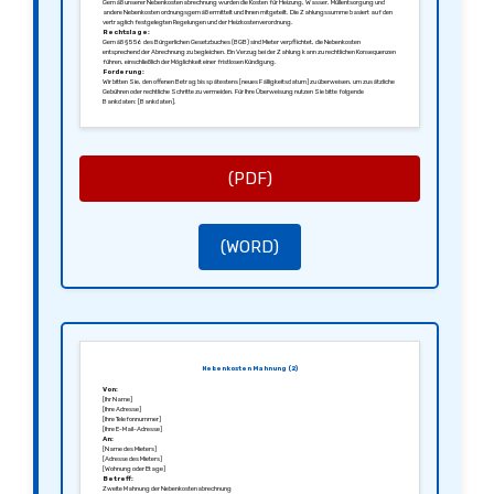
Gemäß unserer Nebenkostenabrechnung wurden die Kosten für Heizung, Wasser, Müllentsorgung und
andere Nebenkosten ordnungsgemäß ermittelt und Ihnen mitgeteilt. Die Zahlungssumme basiert auf den
vertraglich festgelegten Regelungen und der Heizkostenverordnung.
Rechtslage:
Gemäß § 556 des Bürgerlichen Gesetzbuches (BGB) sind Mieter verpflichtet, die Nebenkosten
entsprechend der Abrechnung zu begleichen. Ein Verzug bei der Zahlung kann zu rechtlichen Konsequenzen
führen, einschließlich der Möglichkeit einer fristlosen Kündigung.
Forderung:
Wir bitten Sie, den offenen Betrag bis spätestens [neues Fälligkeitsdatum] zu überweisen, um zusätzliche
Gebühren oder rechtliche Schritte zu vermeiden. Für Ihre Überweisung nutzen Sie bitte folgende
Bankdaten: [Bankdaten].
Mit freundlichen Grüßen,
[Ihre Unterschrift]
[Ihr Name]
[Ihre Position]
(PDF)
(WORD)
Nebenkosten Mahnung (2)
Von:
[Ihr Name]
[Ihre Adresse]
[Ihre Telefonnummer]
[Ihre E-Mail-Adresse]
An:
[Name des Mieters]
[Adresse des Mieters]
[Wohnung oder Etage]
Betreff:
Zweite Mahnung der Nebenkostenabrechnung