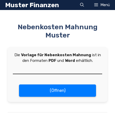
Zum
Muster Finanzen
Menü
Inhalt
springen
Nebenkosten Mahnung
Muster
Die
Vorlage für Nebenkosten Mahnung
ist in
den Formaten
PDF
und
Word
erhältlich.
(Öffnen)