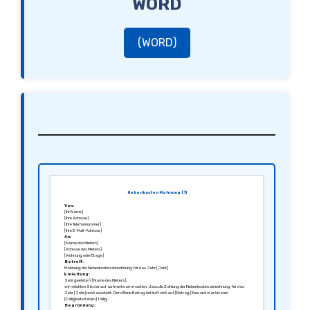
WORD
(WORD)
Nebenkosten Mahnung (1)
Von:
[Ihr Name]
[Ihre Adresse]
[Ihre Telefonnummer]
[Ihre E-Mail-Adresse]
An:
[Name des Mieters]
[Adresse des Mieters]
[Wohnung oder Etage]
Betreff:
Mahnung der Nebenkostenabrechnung für das Jahr [Jahr]
Einleitung:
Sehr geehrte/r [Name des Mieters],
wir möchten Sie darauf aufmerksam machen, dass die Zahlung der Nebenkostenabrechnung für das
Jahr [Jahr] noch aussteht. Der offene Betrag beläuft sich auf [Betrag] Euro und war bis zum
[Fälligkeitsdatum] fällig.
Begründung: