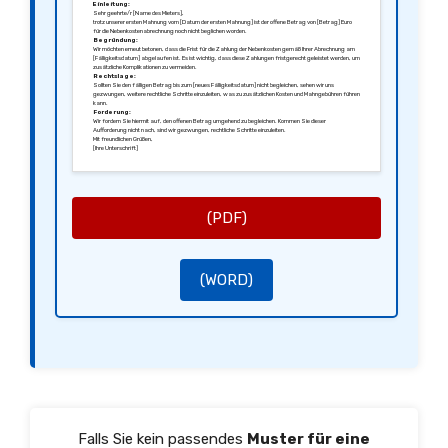
Einleitung:
Sehr geehrte/r [Name des Mieters],
trotz unserer ersten Mahnung vom [Datum der ersten Mahnung] ist der offene Betrag von [Betrag] Euro
für die Nebenkostenabrechnung noch nicht beglichen worden.
Begründung:
Wir möchten erneut betonen, dass die Frist für die Zahlung der Nebenkosten gemäß Ihrer Abrechnung am
[Fälligkeitsdatum] abgelaufen ist. Es ist wichtig, dass diese Zahlungen fristgerecht geleistet werden, um
zusätzliche Komplikationen zu vermeiden.
Rechtslage:
Sollten Sie den fälligen Betrag bis zum [neues Fälligkeitsdatum] nicht begleichen, sehen wir uns
gezwungen, weitere rechtliche Schritte einzuleiten, was zu zusätzlichen Kosten und Mahngebühren führen
kann.
Forderung:
Wir fordern Sie hiermit auf, den offenen Betrag umgehend zu begleichen. Kommen Sie dieser
Aufforderung nicht nach, sind wir gezwungen, rechtliche Schritte einzuleiten.
Mit freundlichen Grüßen,
[Ihre Unterschrift]
[Ihr Name]
[Ihre Position]
(PDF)
(WORD)
Falls Sie kein passendes
Muster für eine